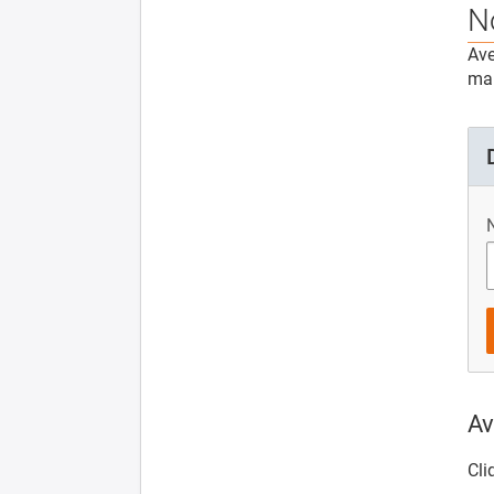
N
Ave
mai
N
Av
Cli